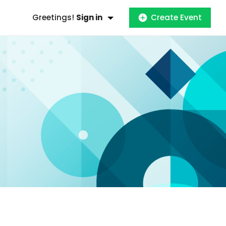
Greetings!
Sign in
Create Event