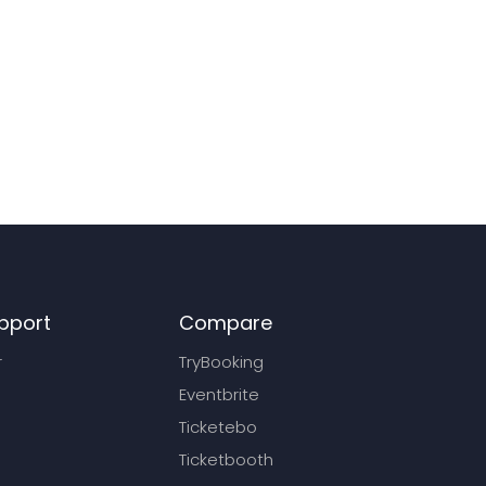
pport
Compare
r
TryBooking
Eventbrite
Ticketebo
Ticketbooth