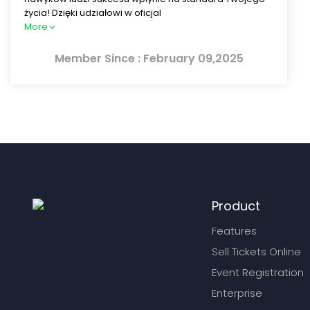
życia! Dzięki udziałowi w oficjal
More
Member Since : February 09,2025
Product
Features
Sell Tickets Online
Event Registration
Enterprise