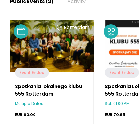
Public Events (2)
Activity
Rotterdam
DD
MM
Event Ended
Event Ended
Spotkania lokalnego klubu
Spotkania Lo
555 Rotterdam
555 Rotterd
Multiple Dates
Sat, 01:00 PM
EUR
80.00
EUR
70.95