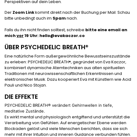
Perspektiven auf dein Leben.
Der
Zoom Link
kommt direkt nach der Buchung per Mail. Schau
bitte unbedingt auch im
Spam
nach.
Falls du ihn nicht finden solltest, schreibe
bitte eine email an
mich
vor
19 Uhr: hello@evakaczor.co
ÜBER PSYCHEDELIC BREATH®
Eine natürliche Form außergewöhnliche Bewusstseinszustände
zu erleben: PSYCHEDELIC BREATH®, gegründet von Eva Kaczor,
kombiniert dynamische Atemtechniken aus alten spirituellen
Traditionen mit neurowissenschaftlichen Erkenntnissen und
elektronischer Musik. Dazu kooperiert Eva mit Künstlern wie Acid
Pauli und Nico Stojan.
DIE EFFEKTE
PSYCHEDELIC BREATH® verändert Gehirnwellen in tiefe,
meditative Zustände.
Es wirkt mental und physiologisch entgiftend und unterstützt die
Verarbeitung von Gefühlen. Auf energetischer Ebene werden
Blockaden gelöst und viele Menschen berichten, dass sie sich
mehr mit ihrer Intuition und inneren Guidance verbunden fühlen.