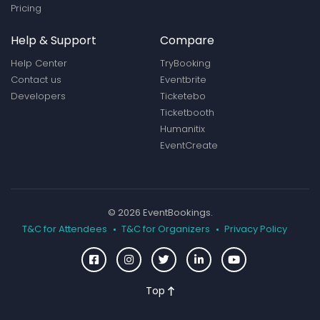
Pricing
Help & Support
Compare
Help Center
TryBooking
Contact us
Eventbrite
Developers
Ticketebo
Ticketbooth
Humanitix
EventCreate
© 2026 EventBookings.
T&C for Attendees
T&C for Organizers
Privacy Policy
Top