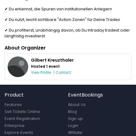
✔ Du erkennst, die Spuren von institutionellen Anlegern
✔ Du nutzt, leicht sichtbare "Action Zonen" für Deine Trades
✔ Du profitierst, unabhängig davon, ob Du Intraday tradest oder
langfristig investierst
About Organizer
Gilbert Kreuzthaler
Hosted 1 event
View Profile
|
Contact
Product
EventBookings
Features
About Us
Sell Tickets Online
Blog
Event Registration
Sign up
Enterprise
Login
Explore Events
Affiliate